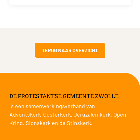
TERUG NAAR OVERZICHT
DE PROTESTANTSE GEMEENTE ZWOLLE
is een samenwerkingsverband van:
Adventskerk-Oosterkerk
,
Jeruzalemkerk
,
Open
Kring
,
Sionskerk
en de
Stinskerk
.