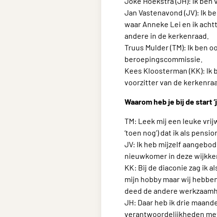
Joke Hoekstra (JH): Ik ben 
Jan Vastenavond (JV): Ik b
waar Anneke Lei en ik acht
andere in de kerkenraad.
Truus Mulder (TM): Ik ben o
beroepingscommissie.
Kees Kloosterman (KK): Ik b
voorzitter van de kerkenra
Waarom heb je bij de start ‘
TM: Leek mij een leuke vri
‘toen nog’) dat ik als pens
JV: Ik heb mijzelf aangebod
nieuwkomer in deze wijkker
KK: Bij de diaconie zag ik a
mijn hobby maar wij hebben
deed de andere werkzaam
JH: Daar heb ik drie maand
verantwoordelijkheden met