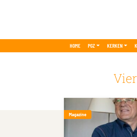
HOME
PGZ
KERKEN
K
Vie
Magazine