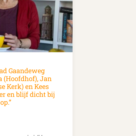
blad Gaandeweg
a (Hoofdhof), Jan
e Kerk) en Kees
 en blijf dicht bij
op.”