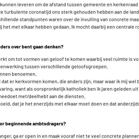
b kunnen leveren om de afstand tussen gemeente en kerkenraad 
n de turbulente coronatijd ons sterk gehouden hebben aan de landel
hillende standpunten waren over de invulling van concrete maa
ij het met elkaar hebben gedaan. Ik mocht daarbij een centrale r
anders over bent gaan denken?
terkt om tot vormen van geloof te komen waarbij veel ruimte is v
enwerking tussen verschillende geloofsgroepen.
 kunnen benoemen.
dat er kerkvormen komen, die anders zijn, maar waar ik mij wel b
rvaring, want als oorspronkelijk katholiek ben ik jaren geleden ui
eedoet met/deelhebt aan de diensten.
roeid, dat je het enerzijds met elkaar moet doen en dat anderzijd
voor beginnende ambtsdragers?
nger, ga er open in en maak vooraf niet te veel concrete plannen