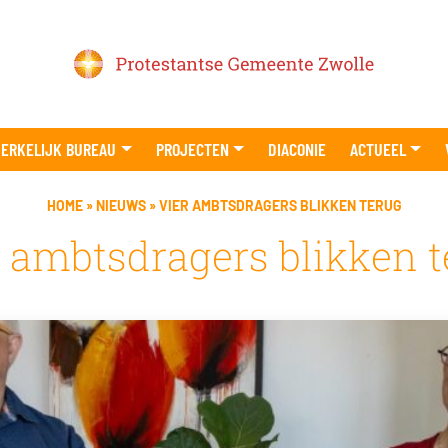
ERKELIJK BUREAU
PROJECTEN
DIACONIE
ACTUEEL
HOME
»
NIEUWS
»
VIER AMBTSDRAGERS BLIKKEN TERUG
r ambtsdragers blikken t