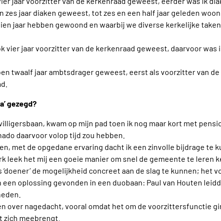
vier jaar voorzitter van de kerkenraad geweest, eerder was ik di
en zes jaar diaken geweest, tot zes en een half jaar geleden woo
tien jaar hebben gewoond en waarbij we diverse kerkelijke take
ok vier jaar voorzitter van de kerkenraad geweest, daarvoor was i
en twaalf jaar ambtsdrager geweest, eerst als voorzitter van de
ad.
ja’ gezegd?
jwilligersbaan, kwam op mijn pad toen ik nog maar kort met pensi
ionado daarvoor volop tijd zou hebben.
en, met de opgedane ervaring dacht ik een zinvolle bijdrage te 
k leek het mij een goeie manier om snel de gemeente te leren 
ls ‘doener’ de mogelijkheid concreet aan de slag te kunnen; het vo
 een oplossing gevonden in een duobaan: Paul van Houten leidd
heden.
en over nagedacht, vooral omdat het om de voorzittersfunctie gi
 zich meebrengt.