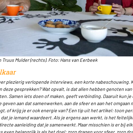
n Truus Mulder (rechts). Foto: Hans van Eerbeek
lkaar
eer plezierig verlopende interviews, een korte nabeschouwing. K
an deze gesprekken? Wat opvalt, is dat allen hebben
genoten van
ten. Samen iets doen of maken, geeft verbinding. Daaruit kun je
te geven aan dat samenwerken, aan de sfeer en aan het omgaan me
gt, of krijg je er ook energie van? Een tip uit het artikel: toon pe
dat je iemand waardeert. Als je ergens aan werkt, is het feitelijk
directe aanleiding dat je samenwerkt. Maar misschien is er bij elk
even belangrijk is als het doel: zorg dragen voor sfeer, zorg drag