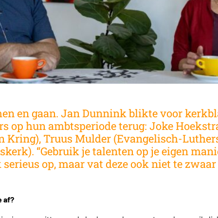
n en gaan. Jan Dunnink blikte voor kerk
ers op hun ambts
periode terug: Joke Hoekstr
 Kring), Truus Mulder (Evangelisch-Luthers
erk). “Gebruik je talenten op je eigen manier
k serieus op, maar vat deze ook niet te zwaar 
e af?