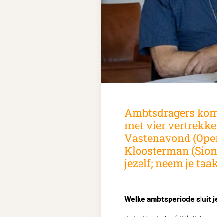
Ambtsdragers kome
met vier vertrekk
Vastenavond (Open
Kloosterman (Sionsk
jezelf; neem je taa
Welke ambtsperiode sluit j