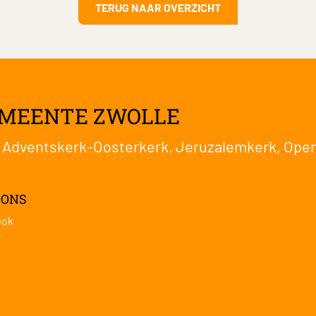
TERUG NAAR OVERZICHT
EMEENTE ZWOLLE
:
Adventskerk-Oosterkerk
,
Jeruzalemkerk
,
Open
 ONS
ook
r