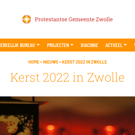
ERKELIJK BUREAU
PROJECTEN
DIACONIE
ACTUEEL
HOME
»
NIEUWS
»
KERST 2022 IN ZWOLLE
Kerst 2022 in Zwolle