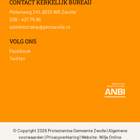
CONTACT KERKELIJK BUREAU
Molenweg 241, 8012 WG Zwolle
038 – 421 75 96
administratie@pknzwolle.nl
VOLG ONS
Facebook
Twitter
© Copyright 2026 Protestantse Gemeente Zwolle |
Algemene
voorwaarden
|
Privacyverklaring
| Website:
Wilje Online