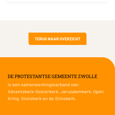
TERUG NAAR OVERZICHT
DE PROTESTANTSE GEMEENTE ZWOLLE
is een samenwerkingsverband van:
Adventskerk-Oosterkerk
,
Jeruzalemkerk
,
Open
Kring
,
Sionskerk
en de
Stinskerk
.