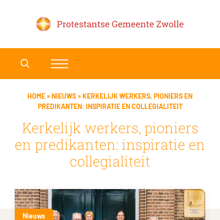
HOME
»
NIEUWS
»
KERKELIJK WERKERS, PIONIERS EN
PREDIKANTEN: INSPIRATIE EN COLLEGIALITEIT
Kerkelijk werkers, pioniers
en predikanten: inspiratie en
collegialiteit
Nieuws