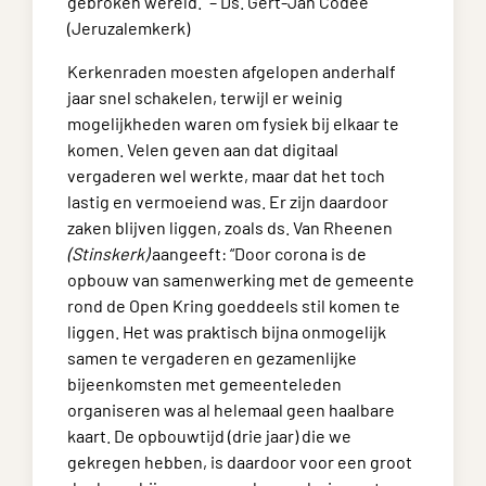
gebroken wereld.” – Ds. Gert-Jan Codée
(Jeruzalemkerk)
Kerkenraden moesten afgelopen anderhalf
jaar snel schakelen, terwijl er weinig
mogelijkheden waren om fysiek bij elkaar te
komen. Velen geven aan dat digitaal
vergaderen wel werkte, maar dat het toch
lastig en vermoeiend was. Er zijn daardoor
zaken blijven liggen, zoals ds. Van Rheenen
(Stinskerk)
aangeeft: “Door corona is de
opbouw van samenwerking met de gemeente
rond de Open Kring goeddeels stil komen te
liggen. Het was praktisch bijna onmogelijk
samen te vergaderen en gezamenlijke
bijeenkomsten met gemeenteleden
organiseren was al helemaal geen haalbare
kaart. De opbouwtijd (drie jaar) die we
gekregen hebben, is daardoor voor een groot