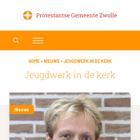
HOME
»
NIEUWS
»
JEUGDWERK IN DE KERK
Jeugdwerk in de kerk
Nieuws