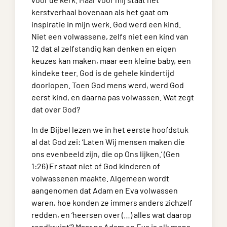
kerstverhaal bovenaan als het gaat om
inspiratie in mijn werk. God werd een kind.
Niet een volwassene, zelfs niet een kind van
12 dat al zelfstandig kan denken en eigen
keuzes kan maken, maar een kleine baby, een
kindeke teer. God is de gehele kindertijd
doorlopen. Toen God mens werd, werd God
eerst kind, en daarna pas volwassen. Wat zegt
dat over God?
In de Bijbel lezen we in het eerste hoofdstuk
al dat God zei: ‘Laten Wij mensen maken die
ons evenbeeld zijn, die op Ons lijken.’ (Gen
1:26) Er staat niet of God kinderen of
volwassenen maakte. Algemeen wordt
aangenomen dat Adam en Eva volwassen
waren, hoe konden ze immers anders zichzelf
redden, en ‘heersen over (…) alles wat daarop
rondkruipt’? Maar na Adam en Eva is elk mens