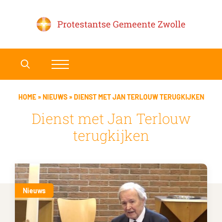
HOME
»
NIEUWS
»
DIENST MET JAN TERLOUW TERUGKIJKEN
Dienst met Jan Terlouw
terugkijken
Nieuws