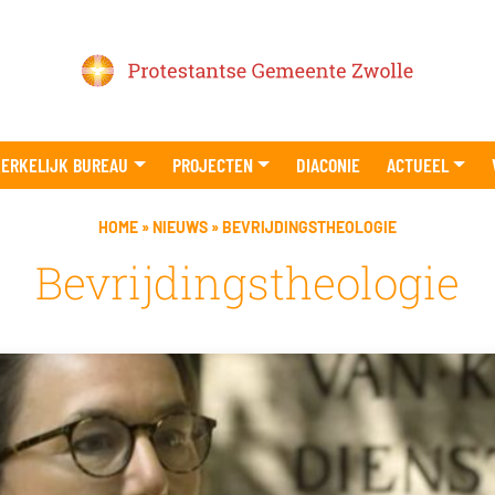
ERKELIJK BUREAU
PROJECTEN
DIACONIE
ACTUEEL
HOME
»
NIEUWS
»
BEVRIJDINGSTHEOLOGIE
Bevrijdingstheologie