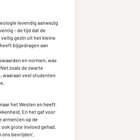
heologie levendig aanwezig
entig – de tijd dat de
eilig gezin uit het kleine
 heeft bijgedragen aan
oofswaarden en normen, was
 Net zoals de zwarte
ie, waaraan veel studenten
e.
g naar het Westen en heeft
kkenheid. En het gaf voor
de armen) en op de
it ook grote invloed gehad.
 ons bevrijden’.