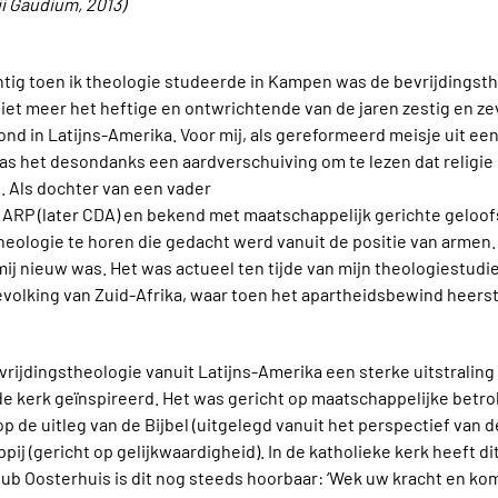
i Gaudium, 2013)
entig toen ik theologie studeerde in Kampen was de bevrijdingst
niet meer het heftige en ontwrichtende van de jaren zestig en zev
nd in Latijns-Amerika. Voor mij, als gereformeerd meisje uit een v
s het desondanks een aardverschuiving om te lezen dat religie
 Als dochter van een vader
 de ARP (later CDA) en bekend met maatschappelijk gerichte gel
heologie te horen die gedacht werd vanuit de positie van armen.
mij nieuw was. Het was actueel ten tijde van mijn theologiestud
volking van Zuid-Afrika, waar toen het apartheidsbewind heerst
evrijdingstheologie vanuit Latijns-Amerika een sterke uitstralin
e kerk geïnspireerd. Het was gericht op maatschappelijke betro
op de uitleg van de Bijbel (uitgelegd vanuit het perspectief van 
pij (gericht op gelijkwaardigheid). In de katholieke kerk heeft d
uub Oosterhuis is dit nog steeds hoorbaar: ‘Wek uw kracht en kom