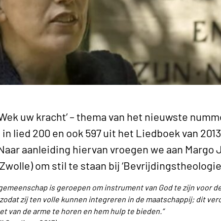
‘Wek uw kracht’ – thema van het nieuwste numm
n lied 200 en ook 597 uit het Liedboek van 201
 Naar aanleiding hiervan vroegen we aan Margo
wolle) om stil te staan bij ‘Bevrijdingstheologie
 gemeenschap is geroepen om instrument van God te zijn voor de
odat zij ten volle kunnen integreren in de maatschappij; dit ver
et van de arme te horen en hem hulp te bieden.”