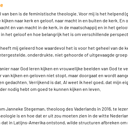
ie
l van ben is de feministische theologie. Voor mij is het helpend 
kijken naar kerk en geloof, naar macht in en buiten de kerk. En o
cht én van macht in de kerk, in de maatschappij en in het geloof
 in het geloof en hoe belangrijk het is om verschillende perspec
 heeft mij geleerd hoe waardevol het is voor het geheel van de 
htergestelde, onderdrukte, niet gehoorde of uitgevaagde groep 
nier naar God leren kijken en vrouwelijke beelden van God te v
 van kijken en geloven niet stopt, maar doorgaat en wordt aan
 gedachten. Verrijkend is dat. Al weet ik heel goed, dat mijn eige
ander nodig hebt om goed te kunnen kijken en leven.
 om Janneke Stegeman, theoloog des Vaderlands in 2016, te leze
eologie is en hoe dat er uit zou moeten zien in de witte Nederla
ls dat in Latijns-Amerika ontstond, wilde structuren afbreken om