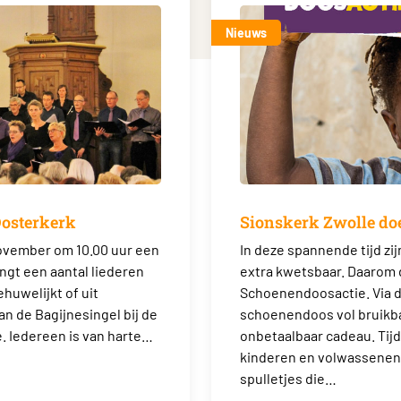
Nieuws
Oosterkerk
Sionskerk Zwolle do
november om 10.00 uur een
In deze spannende tijd zi
ngt een aantal liederen
extra kwetsbaar. Daarom 
ehuwelijkt of uit
Schoenendoosactie. Via d
an de Bagijnesingel bij de
schoenendoos vol bruikbar
. Iedereen is van harte…
onbetaalbaar cadeau. Tij
kinderen en volwassenen
spulletjes die…