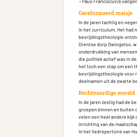
– Paus Franciscus (Evangeli
Gereformeerd meisje
In de jaren tachtig en neg
in het curriculum. Het had 
bevrijdingstheologie ontsto
Drentse dorp Dwingeloo, wa
onderdrukking van mensen.
die politiek actief was in
het toch een stap om een t
bevrijdingstheologie voor 
deelnamen uit de zwarte be
Rechtvaardige wereld
In de jaren zestig had de b
groepen binnen en buiten d
velen een heel andere kijk 
inrichting van de maatschap
In het liedrepertoire van H