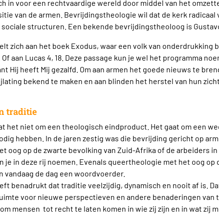
ich in voor een rechtvaardige wereld door middel van het omzett
sitie van de armen. Bevrijdingstheologie wil dat de kerk radicaal
sociale structuren. Een bekende bevrijdingstheoloog is Gustavo
elt zich aan het boek Exodus, waar een volk van onderdrukking b
. Of aan Lucas 4, 18. Deze passage kun je wel het programma no
nt Hij heeft Mij gezalfd. Om aan armen het goede nieuws te bren
lating bekend te maken en aan blinden het herstel van hun zic
 traditie
aat het niet om een theologisch eindproduct. Het gaat om een weg
dig hebben. In de jaren zestig was die bevrijding gericht op ar
t oog op de zwarte bevolking van Zuid-Afrika of de arbeiders in
n je in deze rij noemen. Evenals queertheologie met het oog o
van vandaag de dag een woordvoerder.
t benadrukt dat traditie veelzijdig, dynamisch en nooit af is. Da
 ruimte voor nieuwe perspectieven en andere benaderingen van t
om mensen tot recht te laten komen in wie zij zijn en in wat zij 