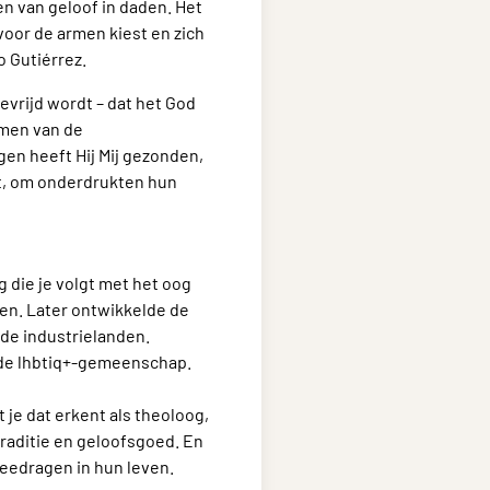
en van geloof in daden. Het
 voor de armen kiest en zich
 Gutiérrez.
evrijd wordt – dat het God
emen van de
gen heeft Hij Mij gezonden,
ht, om onderdrukten hun
 die je volgt met het oog
men. Later ontwikkelde de
 de industrielanden.
p de lhbtiq+-gemeenschap.
t je dat erkent als theoloog,
raditie en geloofsgoed. En
meedragen in hun leven.