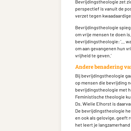
Bevrijdingstheologie zet z
perspectief is vanuit de po
verzet tegen kwaadaardige 
Bevrijdingstheologie spieg
om vrije mensen te doen is
bevrijdingstheologie: ‘… wa
om aan gevangenen hun vrij
vrijheid te geven.’
Andere benadering van
Bij bevrijdingstheologie g
op mensen die bevrijding no
bevrijdingstheologie met he
Feministische theologie ku
Ds. Wielie Elhorst is daar
De bevrijdingstheologie heef
en ook als gelovige, geeft
het leert je langzamerhand 