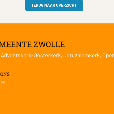
TERUG NAAR OVERZICHT
EMEENTE ZWOLLE
:
Adventskerk-Oosterkerk
,
Jeruzalemkerk
,
Open
 ONS
ook
r