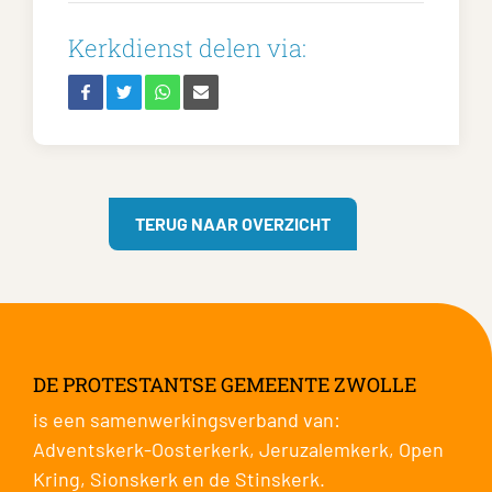
Kerkdienst delen via:
TERUG NAAR OVERZICHT
DE PROTESTANTSE GEMEENTE ZWOLLE
is een samenwerkingsverband van:
Adventskerk-Oosterkerk
,
Jeruzalemkerk
,
Open
Kring
,
Sionskerk
en de
Stinskerk
.