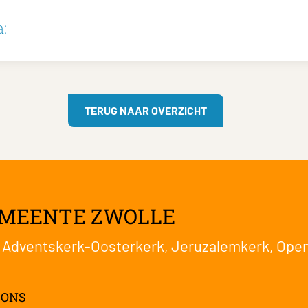
:
TERUG NAAR OVERZICHT
EMEENTE ZWOLLE
:
Adventskerk-Oosterkerk
,
Jeruzalemkerk
,
Open
 ONS