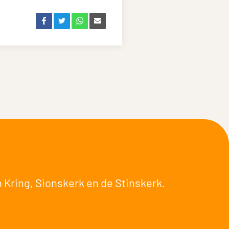
 Kring
,
Sionskerk
en de
Stinskerk
.