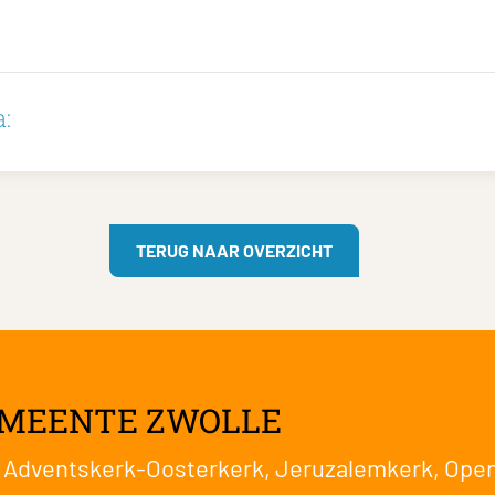
:
TERUG NAAR OVERZICHT
EMEENTE ZWOLLE
:
Adventskerk-Oosterkerk
,
Jeruzalemkerk
,
Open