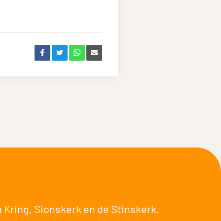
 Kring
,
Sionskerk
en de
Stinskerk
.