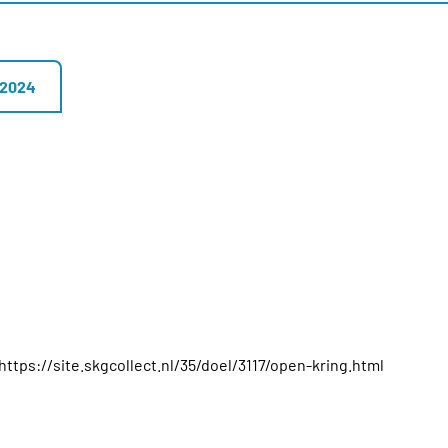
 2024
 https://site.skgcollect.nl/35/doel/3117/open-kring.html